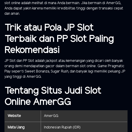
slot online adalah melihat di mana Anda bermain. Jika bermain di AmerGG,
Anda dapat yakin karena memiliki kredibilitas tinggi dengan transaksi cepat
dan aman.
Trik atau Pola JP Slot
Terbaik dan PP Slot Paling
Rekomendasi
JP Slot dan PP Slot adalah jackpot atau kemenangan yang dicari oleh banyak
orang demi mendapatkan gacor dalam bermain slot online. Game Pragmatic
Play seperti Sweet Bonanza, Sugar Rush, dan banyak lagi memiliki peluang JP
yang tinggi di AmerGG.
Tentang Situs Judi Slot
Online AmerGG
Website
AmerGG
Mata Uang
Indonesian Rupiah (IDR)