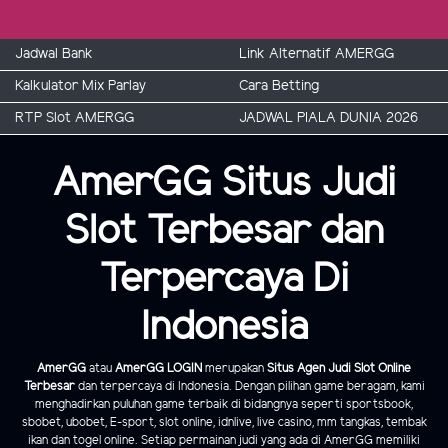
Jadwal Bank
Link Alternatif AMERGG
Kalkulator Mix Parlay
Cara Betting
RTP Slot AMERGG
JADWAL PIALA DUNIA 2026
AmerGG Situs Judi
Slot Terbesar dan
Terpercaya Di
Indonesia
AmerGG
atau
AmerGG LOGIN
merupakan
Situs Agen Judi Slot Online
Terbesar
dan terpercaya di Indonesia. Dengan pilihan game beragam, kami
menghadirkan puluhan game terbaik di bidangnya seperti sportsbook,
sbobet, ubobet, E-sport, slot online, idnlive, live casino, mm tangkas, tembak
ikan dan togel online. Setiap permainan judi yang ada di AmerGG memiliki