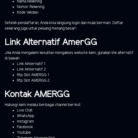
Nama Rekening
Nomor Rekening
Kode Validasi
Setelah pendaftaran, Anda bisa langsung login dan mulai bermain. Daftar
sekarang juga untuk peluang menang besar!
Link Alternatif AmerGG
Jika Anda mengalami kesulitan mengakses website kami, gunakan link alternatif
di bawah:
Link Alnternatif 1
Link Alnternatif 2
Rtp Slot AMERGG 1
Rtp Slot AMERGG 2
Kontak AMERGG
Hubungi kami melalui berbagai channel berikut:
Live Chat
WhatsApp
Instagram
Facebook
Youtube