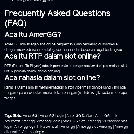
Telegram Amergg Slot
Frequently Asked Questions
(FAQ)
Apa Itu AmerGG?
AmerGG adalah agen slot online terpercaya dan terbesar di Indonesia
dengan menyediakan info slot gacor hari ini dan bocoran togel terlengkap.
Apa itu RTP dalam slot online?
RTP (Return To Player) adalah persentase pengembalian dari permainan slot
untuk pemain dalam jangka panjang.
Apa rahasia dalam slot online?
Rahasia utama adalah memperhatikan history bermain dan peluang yang ada.
Jangan lupa untuk selalu menarik kemenangan (withdraw) jika sudah mencapai
target.
Tags Slots:
AmerGG
|
AmerGG Login
|
AmerGG Daftar
|
AmerGG Link
Alternatif
Amergg
|
Amergg Login
|
Amer GG slot
|
Amergg 88
Amergg slot
login
|
Amergg login link alternatif
|
Amer gg
|
Amergg slot
Amergg
|
Amergg
alternatif
|
Amergg login