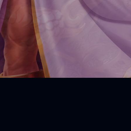
AMERGG
Kalkulator Mix Parlay
Cara Betting
RT
Lisensi
Judi Slot Terbesar dan Terpercaya Di Indonesia
n Judi Slot Online Terbesar
dan terpercaya di Indonesia. Dengan pilihan game bera
a seperti sportsbook, sbobet, ubobet, E-sport, slot online, idnlive, live casino, m