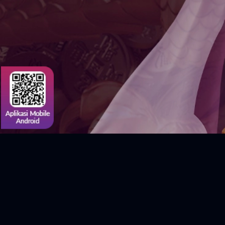
Jadwal Bank
Link Alternatif 
AmerGG Situs 
AmerGG
atau
AmerGG LOGIN
merupakan
Situs Age
kami menghadirkan puluhan game terbaik di bidangny